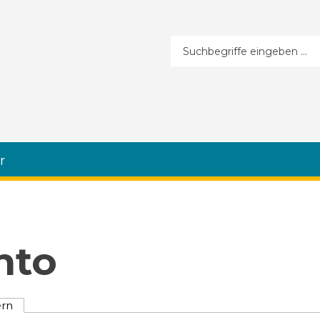
Suchformular
r
nto
ern
(aktiver Reiter)