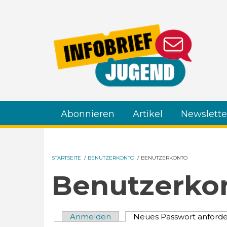
Direkt zum Inhalt
Abonnieren
Artikel
Newslette
STARTSEITE
/
BENUTZERKONTO
/
BENUTZERKONTO
Benutzerko
Anmelden
Neues Passwort anford