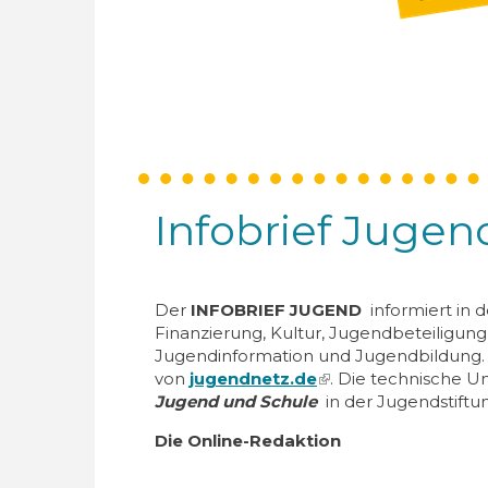
Infobrief Jugen
Der
INFOBRIEF JUGEND
informiert in 
Finanzierung, Kultur, Jugendbeteiligun
Jugendinformation und Jugendbildung. 
von
jugendnetz.de
(link is external)
. Die technische U
Jugend und Schule
in der Jugendstift
Die Online-Redaktion