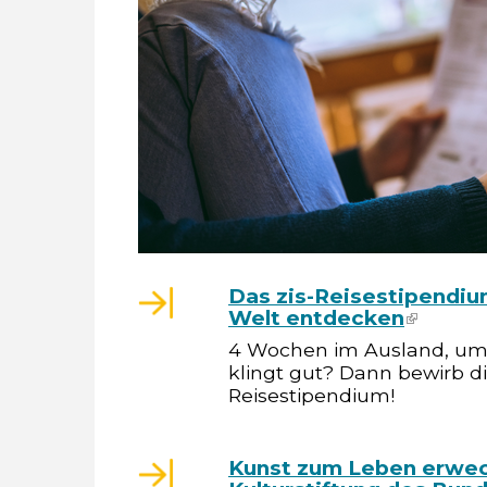
Das zis-Reisestipendiu
Welt entdecken
(link is
4 Wochen im Ausland, um 
klingt gut? Dann bewirb di
Reisestipendium!
Kunst zum Leben erweck