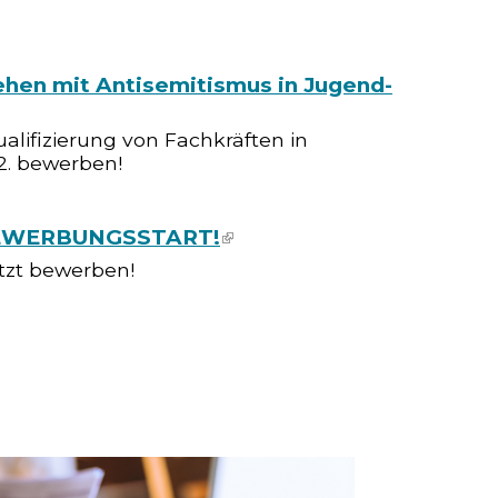
hen mit Antisemitismus in Jugend-
 is external)
alifizierung von Fachkräften in
02. bewerben!
 BEWERBUNGSSTART!
(link is external)
tzt bewerben!