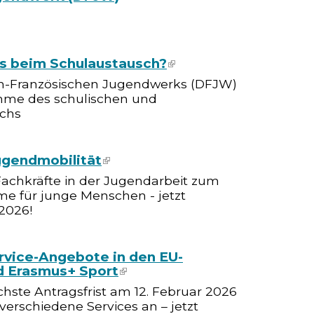
s beim Schulaustausch?
(link is external)
ch-Französischen Jugendwerks (DFJW)
mme des schulischen und
schs
ugendmobilität
(link is external)
Fachkräfte in der Jugendarbeit zum
 für junge Menschen - jetzt
2026!
rvice-Angebote in den EU-
 Erasmus+ Sport
(link is external)
chste Antragsfrist am 12. Februar 2026
erschiedene Services an – jetzt