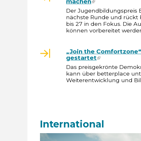
machen
(link is external)
Der Jugendbildungspreis 
nächste Runde und rückt 
bis 27 in den Fokus. Die A
können vorbereitet werde
„Join the Comfortzone
gestartet
(link is externa
Das preisgekrönte Demokr
kann über betterplace unte
Weiterentwicklung und Bi
International