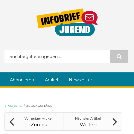
Direkt zum Inhalt
Suchformular
Abonnieren
Artikel
Newsletter
STARTSEITE
/
BILDUNGSPLÄNE
Vorheriger Artikel
Nächster Artikel
‹ Zurück
Weiter ›