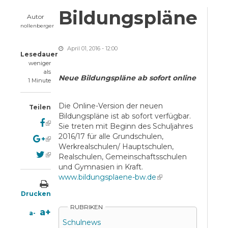
Bildungspläne
Autor
nollenberger
April 01, 2016 - 12:00
Lesedauer
weniger
als
Neue Bildungspläne ab sofort online
1 Minute
Die Online-Version der neuen
Teilen
Bildungspläne ist ab sofort verfügbar.
(link is external)
Sie treten mit Beginn des Schuljahres
2016/17 für alle Grundschulen,
(link is external)
Werkrealschulen/ Hauptschulen,
(link is external)
Realschulen, Gemeinschaftsschulen
und Gymnasien in Kraft.
www.bildungsplaene-bw.de
(link is
external)
Drucken
RUBRIKEN
a+
a-
Schulnews