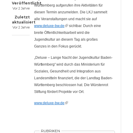
Veröffentlicht
Württemberg aufgerufen ihre Aktivitäten für
Vor 2 Jahre
diesen Termin anzumelden. Die LKJ sammelt
Zuletzt
alle Veranstaltungen und macht sie auf
aktualisiert
(link is external)
www.deluxe-bw.de
sichtbar. Durch eine
Vor 2 Jahre
breite Öffentlichkeitsarbeit wird die
Jugendkultur an diesem Tag als großes
Ganzes in den Fokus gerückt.
„Deluxe – Lange Nacht der Jugendkultur Baden-
Württemberg“
wird durch das Ministerium für
Soziales, Gesundheit und Integration aus
Landesmitteln finanziert, die der Landtag Baden-
Württemberg beschlossen hat. Die Würstenrot
Stiftung fördert Projekte vor Ort.
(link is external)
www.deluxe-bw.de
RUBRIKEN