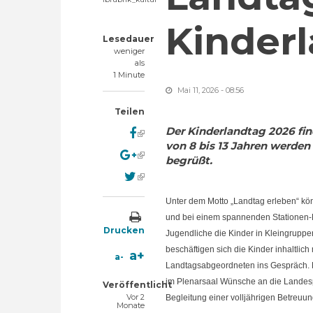
Kinder
Lesedauer
weniger
als
1 Minute
Mai 11, 2026 - 08:56
Teilen
Der Kinderlandtag 2026 fin
(link is external)
von 8 bis 13 Jahren werde
(link is external)
begrüßt.
(link is external)
Unter dem Motto „Landtag erleben“ k
und bei einem spannenden Stationen-La
Drucken
Jugendliche die Kinder in Kleingruppe
beschäftigen sich die Kinder inhaltl
a+
a-
Landtagsabgeordneten ins Gespräch. 
im Plenarsaal Wünsche an die Landesp
Veröffentlicht
Vor 2
Begleitung
einer
volljährigen Betreuu
Monate