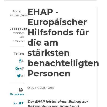
EHAP -
Autor
ibrubrik_finanz...
Europäischer
Lesedauer
Hilfsfonds für
weniger
als
die am
1 Minute
stärksten
Teilen
benachteiligten
(link is external)
(link is external)
Personen
(link is external)
Juli 10, 2018 - 09:59
Drucken
Der EHAP leistet einen Beitrag zur
a+
a-
Bekämpfung von Armut und