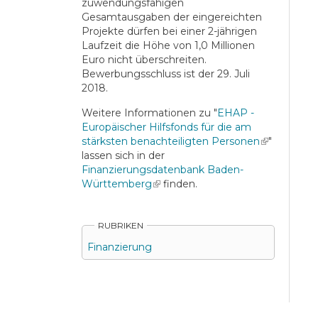
zuwendungsfähigen
Gesamtausgaben der eingereichten
Projekte dürfen bei einer 2-jährigen
Laufzeit die Höhe von 1,0 Millionen
Euro nicht überschreiten.
Bewerbungsschluss ist der 29. Juli
2018.
Weitere Informationen zu "
EHAP -
Europäischer Hilfsfonds für die am
stärksten benachteiligten Personen
(link is
"
lassen sich in der
external)
Finanzierungsdatenbank Baden-
Württemberg
(link is external)
finden.
RUBRIKEN
Finanzierung