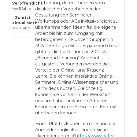
Fortbildung, deren Themen vom
Veröffentlicht
didaktischen Vorgehen bei der
Vor 5 Jahre
Gestaltung von Seminaren,
Zuletzt
Workshops oder AGs inklusive leicht zu
aktualisiert
übernehmenden Ideen für die eigene
Vor 3 Jahre
Arbeit bis hin zum Umgang mit
heterogenen / inklusiven Gruppen in
MINT-Settings reicht. Ergänzend dazu
gibt es die Fortbildung in 2021 als
„Blendend Learning“ Angebot
aufgestellt. Verbunden werden die
Vorteile der Online- und Präsenz-
Lehre. Sie können interaktive Online-
Seminare, Online-Wissensspeicher und
Lehrvideos nutzen. Gleichzeitig
können Sie vor Ort in der Werkstatt
oder im Labor praktische Arbeiten
kennenlernen, die Sie in Ihren Kontext
übertragen können.
Einen Überblick über Termine und die
Anmeldemöglichkeit finden Sie im
Flyer oder unter:
(link is external)
https://www.natec-