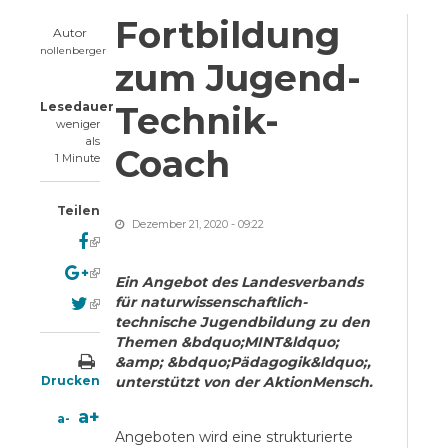
Fortbildung
Autor
nollenberger
zum Jugend-
Lesedauer
Technik-
weniger
als
Coach
1 Minute
Teilen
Dezember 21, 2020 - 09:22
(link is external)
(link is external)
Ein Angebot des Landesverbands
(link is external)
für naturwissenschaftlich-
technische Jugendbildung zu den
Themen &bdquo;MINT&ldquo;
&amp; &bdquo;Pädagogik&ldquo;,
Drucken
unterstützt von der AktionMensch.
a+
a-
Angeboten wird eine strukturierte