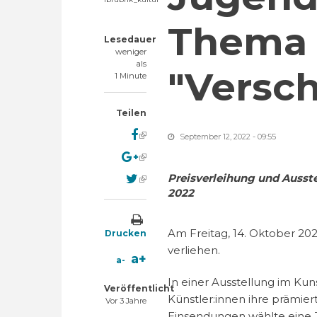
Thema
Lesedauer
weniger
als
"Versc
1 Minute
Teilen
(link is external)
September 12, 2022 - 09:55
(link is external)
(link is external)
Preisverleihung und Ausst
2022
Am Freitag, 14. Oktober 20
Drucken
verliehen.
a+
a-
In einer Ausstellung im Ku
Veröffentlicht
Künstler:innen ihre prämie
Vor 3 Jahre
Einsendungen wählte eine J