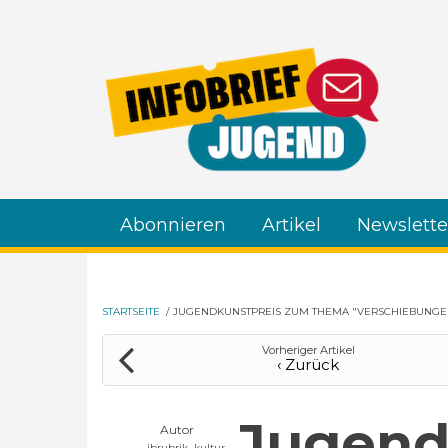
Direkt zum Inhalt
Abonnieren
Artikel
Newslette
STARTSEITE
/
JUGENDKUNSTPREIS ZUM THEMA "VERSCHIEBUNGE
Vorheriger Artikel
‹ Zurück
Jugend
Autor
ibrubrik_kultur