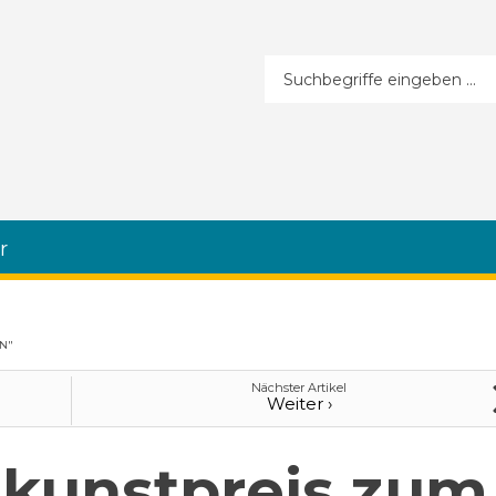
Suchformular
r
N"
Nächster Artikel
Weiter ›
kunstpreis zum