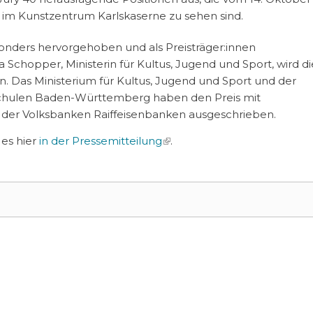
im Kunstzentrum Karlskaserne zu sehen sind.
onders hervorgehoben und als Preisträger:innen
 Schopper, Ministerin für Kultus, Jugend und Sport, wird di
 Das Ministerium für Kultus, Jugend und Sport und der
chulen Baden-Württemberg haben den Preis mit
 der Volksbanken Raiffeisenbanken ausgeschrieben.
 es hier
in der Pressemitteilung
(link is external)
.