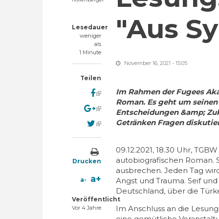
"Aus Sy
Lesedauer
weniger
als
1 Minute
November 16, 2021 - 15:05
Teilen
Im Rahmen der Fugees Akad
(link is external)
Roman. Es geht um seinen
(link is external)
Entscheidungen &amp; Zuk
Getränken Fragen diskutie
(link is external)
09.12.2021, 18.30 Uhr, TGBW e
autobiografischen Roman. Sei
Drucken
ausbrechen. Jeden Tag wird 
a+
a-
Angst und Trauma. Seif und
Deutschland, über die Türk
Veröffentlicht
Im Anschluss an die Lesung
Vor 4 Jahre
eine gemütliche Veranstalt