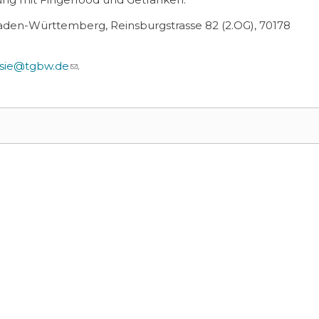
den-Württemberg, Reinsburgstrasse 82 (2.OG), 70178
ssie@tgbw.de
(link sends e-mail)
.