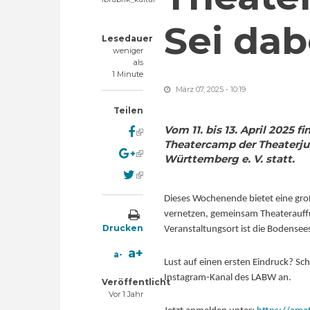
Sei dab
Lesedauer
weniger
als
1 Minute
März 07, 2025 - 10:19
Teilen
Vom 11. bis 13. April 2025
(link is external)
Theatercamp der Theaterj
(link is external)
Württemberg e. V. statt.
(link is external)
Dieses Wochenende bietet eine groß
vernetzen, gemeinsam Theaterauffü
Drucken
Veranstaltungsort ist die Bodensees
a+
a-
Lust auf einen ersten Eindruck? S
Instagram-Kanal des LABW an.
Veröffentlicht
Vor 1 Jahr