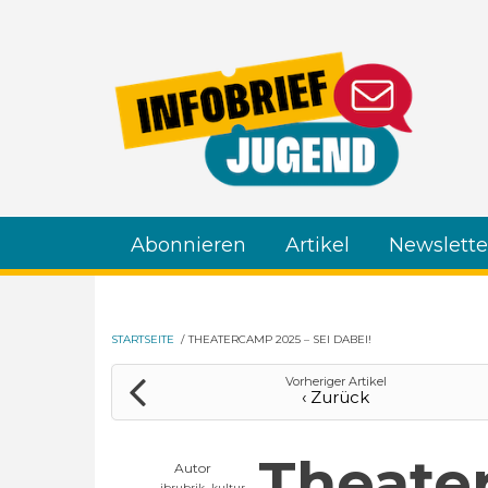
Direkt zum Inhalt
Abonnieren
Artikel
Newslette
STARTSEITE
/
THEATERCAMP 2025 – SEI DABEI!
Vorheriger Artikel
‹ Zurück
Theate
Autor
ibrubrik_kultur