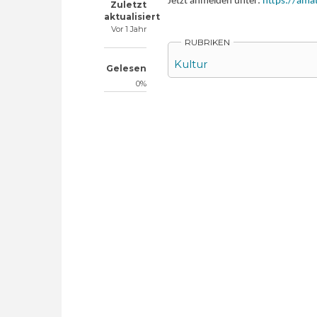
Jetzt anmelden unter:
https://ama
Zuletzt
aktualisiert
Vor 1 Jahr
RUBRIKEN
Kultur
Gelesen
0%