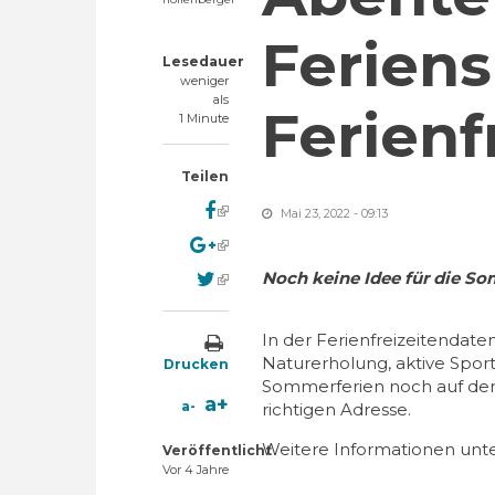
Feriens
Lesedauer
weniger
als
Ferienf
1 Minute
Teilen
(link is external)
Mai 23, 2022 - 09:13
(link is external)
(link is external)
Noch keine Idee für die So
In der Ferienfreizeitenda
Naturerholung, aktive Spor
Drucken
Sommerferien noch auf der S
a+
a-
richtigen Adresse.
Weitere Informationen unt
Veröffentlicht
Vor 4 Jahre