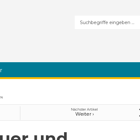
Suchformular
r
N
Nächster Artikel
Weiter ›
uer und