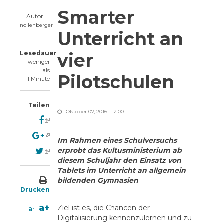
Smarter
Autor
nollenberger
Unterricht an
Lesedauer
vier
weniger
als
Pilotschulen
1 Minute
Teilen
Oktober 07, 2016 - 12:00
(link is external)
(link is external)
Im Rahmen eines Schulversuchs
(link is external)
erprobt das Kultusministerium ab
diesem Schuljahr den Einsatz von
Tablets im Unterricht an allgemein
bildenden Gymnasien
Drucken
a+
Ziel ist es, die Chancen der
a-
Digitalisierung kennenzulernen und zu