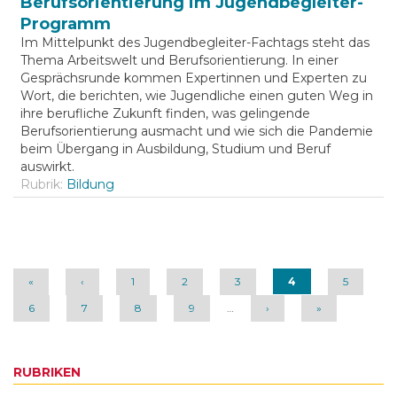
Berufsorientierung im Jugendbegleiter-
Programm
Im Mittelpunkt des Jugendbegleiter-Fachtags steht das
Thema Arbeitswelt und Berufsorientierung. In einer
Gesprächsrunde kommen Expertinnen und Experten zu
Wort, die berichten, wie Jugendliche einen guten Weg in
ihre berufliche Zukunft finden, was gelingende
Berufsorientierung ausmacht und wie sich die Pandemie
beim Übergang in Ausbildung, Studium und Beruf
auswirkt.
Rubrik:
Bildung
Seiten
«
‹
1
2
3
4
5
6
7
8
9
…
›
»
RUBRIKEN