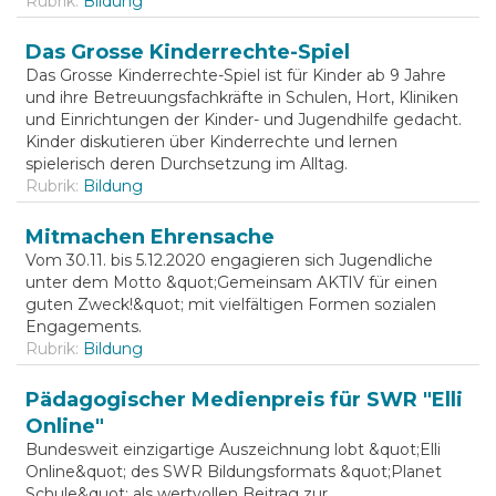
Rubrik:
Bildung
Das Grosse Kinderrechte-Spiel
Das Grosse Kinderrechte-Spiel ist für Kinder ab 9 Jahre
und ihre Betreuungsfachkräfte in Schulen, Hort, Kliniken
und Einrichtungen der Kinder- und Jugendhilfe gedacht.
Kinder diskutieren über Kinderrechte und lernen
spielerisch deren Durchsetzung im Alltag.
Rubrik:
Bildung
Mitmachen Ehrensache
Vom 30.11. bis 5.12.2020 engagieren sich Jugendliche
unter dem Motto &quot;Gemeinsam AKTIV für einen
guten Zweck!&quot; mit vielfältigen Formen sozialen
Engagements.
Rubrik:
Bildung
Pädagogischer Medienpreis für SWR "Elli
Online"
Bundesweit einzigartige Auszeichnung lobt &quot;Elli
Online&quot; des SWR Bildungsformats &quot;Planet
Schule&quot; als wertvollen Beitrag zur